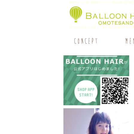
表参道ヒルズ裏の原宿駅からすぐの美容室BALLOON 
モデルや有名人も通う、今人気の美容室BALLOO