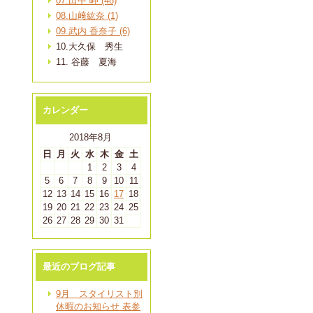
07.田中 岬 (48)
08.山﨑紘奈 (1)
09.武内 香奈子 (6)
10.大久保 秀生
11. 谷藤 夏海
カレンダー
2018年8月
日
月
火
水
木
金
土
1
2
3
4
5
6
7
8
9
10
11
12
13
14
15
16
17
18
19
20
21
22
23
24
25
26
27
28
29
30
31
最近のブログ記事
9月 スタイリスト別
休暇のお知らせ 表参