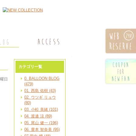
カテゴリ一覧
0. BALLOON BLOG
日曜日
(479)
01. 西島 佑樹 (43)
02. ウツギ リョウ
(80)
03. 小松 美緒 (101)
04. 渡邊 涼 (89)
05. 尾山 健一 (196)
06. 豊本 智奈美 (95)