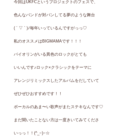
今回はUKFCというプロジェクトのフェスで、
色んなバンドが対バンしてる夢のような舞台
( ´ ▽ ` )ﾉ毎年いっているんですがっっ♡
私のオススメはBIGMAMAです！！！
バイオリンがいる異色のロックがとても
いいんです♪ロック×クラシックをテーマに
アレンジリミックスしたアルバムをだしていて
ぜひぜひおすすめです！！
ボーカルのあま〜い歌声がまたステキなんです♡
まだ聞いたことない方は一度きいてみてくださ
いっっ！！(^_−)−☆