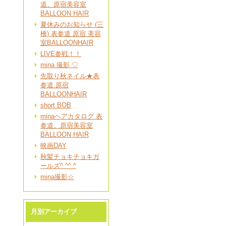
道、原宿美容室
BALLOON HAIR
夏休みのお知らせ (三
橋) 表参道 原宿 美容
室BALLOONHAIR
LIVE参戦！！
mina 撮影 ♡
先取り秋ネイル★表
参道.原宿
BALLOONHAIR
short BOB
minaヘアカタログ 表
参道、原宿美容室
BALLOON HAIR
映画DAY
秋髪チョキチョキガ
ールズ^ ^^ ^
mina撮影☆
月別アーカイブ