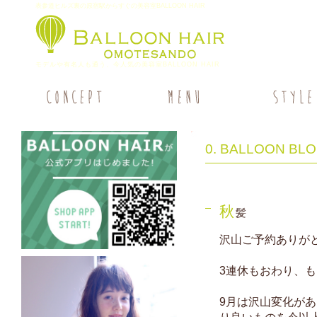
表参道ヒルズ裏の原宿駅からすぐの美容室BALLOON HAIR
モデルや有名人も通う、今人気の美容室BALLOON HAIR
0. BALLOON BL
秋
髪
沢山ご予約ありが
3連休もおわり、も
9月は沢山変化が