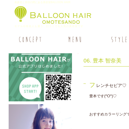
表参道と原宿の間にある美容室BALLOON HAIR
モデルや有名人も通う、口コミでも人気の美容室です
06. 豊本 智奈美
フ
レンチセピア♡
豊本です(^O^)♡
おすすめカラーリング