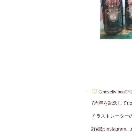
♡
♡novelty bag♡
7周年を記念してnov
イラストレーター
詳細はInstagram..